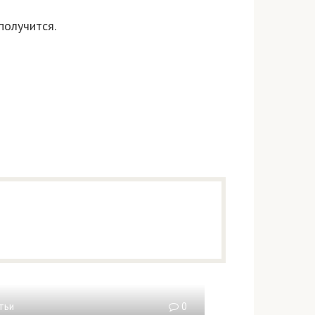
получится.
тьи
0