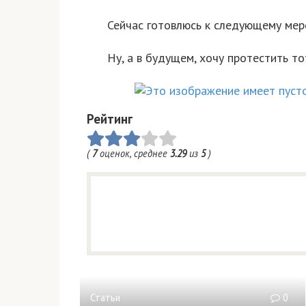
Сейчас готовлюсь к следующему меро
Ну, а в будущем, хочу протестить то
Рейтинг
(
7
оценок, среднее
3.29
из
5
)
Статьи
0