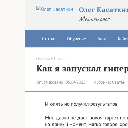
Перейти
Олег Касатки
к
контенту
Маркетолог
Статьи
Обучение
Блог
Кейс
Главная
»
Статьи
Как я запускал гипе
Опубликовано:
05.04.2023
Рубрика:
Статьи
И опять не получил результатов.
Мне давно не даёт покоя таргет по 
на данный момент, мягко говоря, хро