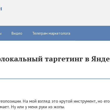
н
ы
Видео
Телеграм маркетолога
рлокальный таргетинг в Янд
геопозиции. На мой взгляд это крутой инструмент, но е
мает. Ну или у меня руки из жопы.