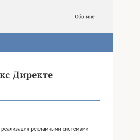
Обо мне
екс Директе
го реализация рекламными системами